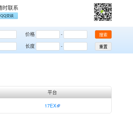
随时联系
价格
-
搜索
长度
-
重置
平台
17EX