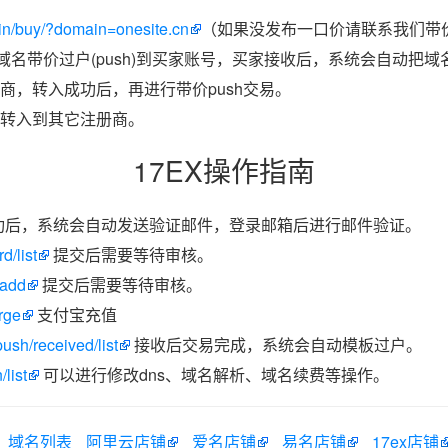
in/buy/?domain=onesite.cn
（如果没发布一口价请联系我们带价
把域名带价过户(push)到买家账号，买家接收后，系统会自动把
商，转入成功后，再进行带价push交易。
转入到其它注册商。
17EX操作指南
功后，系统会自动发送验证邮件，登录邮箱后进行邮件验证。
d/list
提交后需要等待审核。
/add
提交后需要等待审核。
rge
支付宝充值
ush/received/list
接收后交易完成，系统会自动模板过户。
list
可以进行修改dns、域名解析、域名续费等操作。
域名列表
阿里云店铺
爱名店铺
易名店铺
17ex店铺