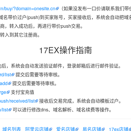
in/buy/?domain=onesite.cn
（如果没发布一口价请联系我们带价
把域名带价过户(push)到买家账号，买家接收后，系统会自动把
商，转入成功后，再进行带价push交易。
转入到其它注册商。
17EX操作指南
功后，系统会自动发送验证邮件，登录邮箱后进行邮件验证。
d/list
提交后需要等待审核。
/add
提交后需要等待审核。
rge
支付宝充值
ush/received/list
接收后交易完成，系统会自动模板过户。
list
可以进行修改dns、域名解析、域名续费等操作。
域名列表
阿里云店铺
爱名店铺
易名店铺
17ex店铺