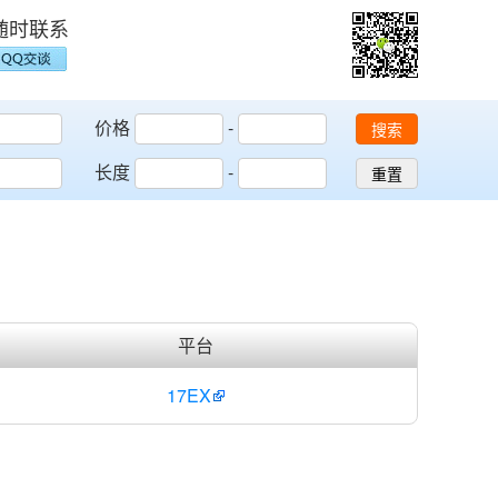
随时联系
价格
-
搜索
长度
-
重置
平台
17EX